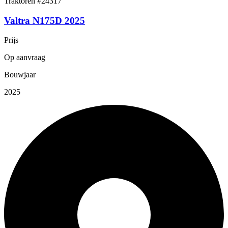
Traktoren
#24317
Valtra N175D 2025
Prijs
Op aanvraag
Bouwjaar
2025