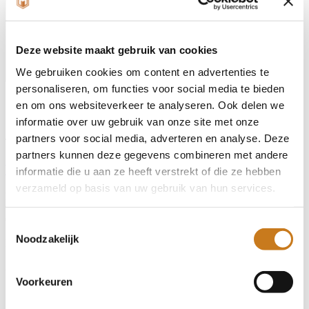
Deze website maakt gebruik van cookies
We gebruiken cookies om content en advertenties te
personaliseren, om functies voor social media te bieden
en om ons websiteverkeer te analyseren. Ook delen we
Gerelateerde advertenties
informatie over uw gebruik van onze site met onze
partners voor social media, adverteren en analyse. Deze
Traktoren
#21398
partners kunnen deze gegevens combineren met andere
Valtra VALTRA T194 2016
informatie die u aan ze heeft verstrekt of die ze hebben
verzameld op basis van uw gebruik van hun services.
Prijs
€ 79.500,-
Toestemmingsselectie
Noodzakelijk
Bouwjaar
2016
Voorkeuren